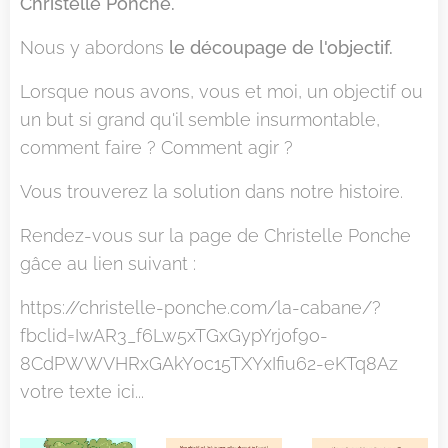
Christelle Ponche.
Nous y abordons
le découpage de l'objectif.
Lorsque nous avons, vous et moi, un objectif ou
un but si grand qu'il semble insurmontable,
comment faire ? Comment agir ?
Vous trouverez la solution dans notre histoire.
Rendez-vous sur la page de Christelle Ponche
gâce au lien suivant :
https://christelle-ponche.com/la-cabane/?
fbclid=IwAR3_f6Lw5xTGxGypYrj0f9o-
8CdPWWVHRxGAkY0c15TXYxIfiu62-eKTq8Az
votre texte ici...